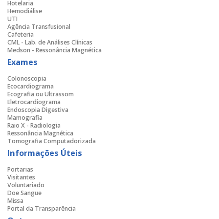
Hotelaria
Hemodiálise
UTI
Agência Transfusional
Cafeteria
CML - Lab. de Análises Clínicas
Medson - Ressonância Magnética
Exames
Colonoscopia
Ecocardiograma
Ecografia ou Ultrassom
Eletrocardiograma
Endoscopia Digestiva
Mamografia
Raio X - Radiologia
Ressonância Magnética
Tomografia Computadorizada
Informações Úteis
Portarias
Visitantes
Voluntariado
Doe Sangue
Missa
Portal da Transparência