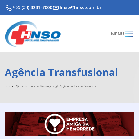
+55 (54) 3231-7000
hnso@hnso.com.br
MENU
Agência Transfusional
Inicial
Estrutura e Serviços
Agência Transfusional