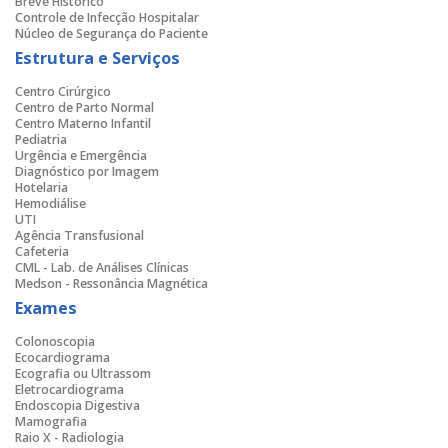
Breve Histórico
Controle de Infecção Hospitalar
Núcleo de Segurança do Paciente
Estrutura e Serviços
Centro Cirúrgico
Centro de Parto Normal
Centro Materno Infantil
Pediatria
Urgência e Emergência
Diagnóstico por Imagem
Hotelaria
Hemodiálise
UTI
Agência Transfusional
Cafeteria
CML - Lab. de Análises Clínicas
Medson - Ressonância Magnética
Exames
Colonoscopia
Ecocardiograma
Ecografia ou Ultrassom
Eletrocardiograma
Endoscopia Digestiva
Mamografia
Raio X - Radiologia