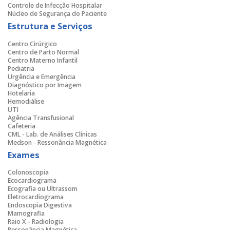
Controle de Infecção Hospitalar
Núcleo de Segurança do Paciente
Estrutura e Serviços
Centro Cirúrgico
Centro de Parto Normal
Centro Materno Infantil
Pediatria
Urgência e Emergência
Diagnóstico por Imagem
Hotelaria
Hemodiálise
UTI
Agência Transfusional
Cafeteria
CML - Lab. de Análises Clínicas
Medson - Ressonância Magnética
Exames
Colonoscopia
Ecocardiograma
Ecografia ou Ultrassom
Eletrocardiograma
Endoscopia Digestiva
Mamografia
Raio X - Radiologia
Ressonância Magnética