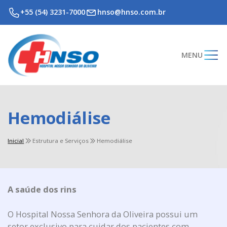
+55 (54) 3231-7000
hnso@hnso.com.br
MENU
Hemodiálise
Inicial
Estrutura e Serviços
Hemodiálise
A saúde dos rins
O Hospital Nossa Senhora da Oliveira possui um
setor exclusivo para cuidar dos pacientes com