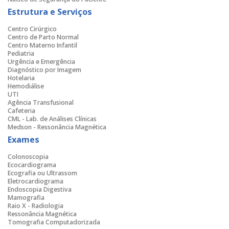
Estrutura e Serviços
Centro Cirúrgico
Centro de Parto Normal
Centro Materno Infantil
Pediatria
Urgência e Emergência
Diagnóstico por Imagem
Hotelaria
Hemodiálise
UTI
Agência Transfusional
Cafeteria
CML - Lab. de Análises Clínicas
Medson - Ressonância Magnética
Exames
Colonoscopia
Ecocardiograma
Ecografia ou Ultrassom
Eletrocardiograma
Endoscopia Digestiva
Mamografia
Raio X - Radiologia
Ressonância Magnética
Tomografia Computadorizada