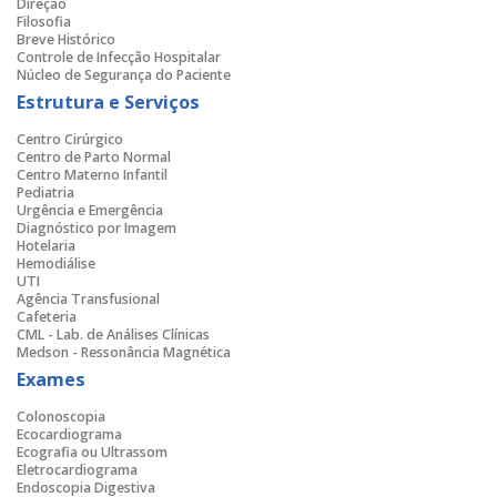
Direção
Filosofia
Breve Histórico
Controle de Infecção Hospitalar
Núcleo de Segurança do Paciente
Estrutura e Serviços
Centro Cirúrgico
Centro de Parto Normal
Centro Materno Infantil
Pediatria
Urgência e Emergência
Diagnóstico por Imagem
Hotelaria
Hemodiálise
UTI
Agência Transfusional
Cafeteria
CML - Lab. de Análises Clínicas
Medson - Ressonância Magnética
Exames
Colonoscopia
Ecocardiograma
Ecografia ou Ultrassom
Eletrocardiograma
Endoscopia Digestiva